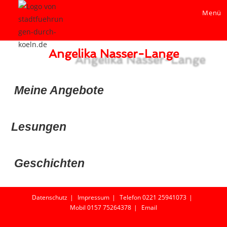
Menü
Angelika Nasser-Lange
Meine Angebote
Lesungen
Geschichten
Datenschutz
Impressum
Telefon 0221 25941073
Mobil 0157 75264378
Email